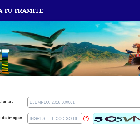
A TU TRÁMITE
iente :
o de imagen
(*)